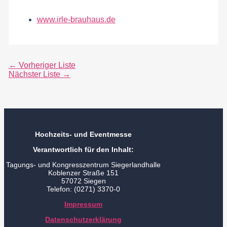
www.irle-brauhaus.de
←
Vorheriger Liste
Nächster Liste
→
Hochzeits- und Eventmesse
Verantwortlich für den Inhalt:
Tagungs- und Kongresszentrum Siegerlandhalle
Koblenzer Straße 151
57072 Siegen
Telefon: (0271) 3370-0
Impressum
Datenschutzerklärung