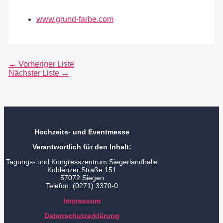
www.grund-farbe.com
←
Vorheriger Liste
Nächster Liste
→
Hochzeits- und Eventmesse
Verantwortlich für den Inhalt:
Tagungs- und Kongresszentrum Siegerlandhalle
Koblenzer Straße 151
57072 Siegen
Telefon: (0271) 3370-0
Impressum
Datenschutzerklärung